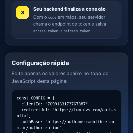
Seu backend finaliza a conexão
3
Com o
em mãos, seu servidor
code
chama o endpoint de token e salva
e
.
access_token
refresh_token
Configuração rápida
Edite apenas os valores abaixo no topo do
JavaScript desta página:
const CONFIG = {
clientId: "7099163173767387",
redirectUri: "https://luminvs.com/auth-s
ofia",
authBase: "https://auth.mercadolibre.co
m.br/authorization",