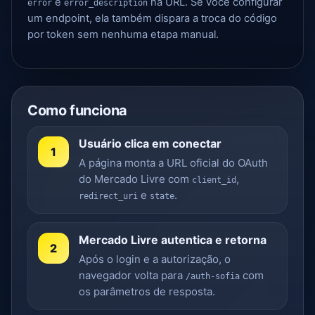
e
na URL. Se você configurar
error
error_description
um endpoint, ela também dispara a troca do código
por token sem nenhuma etapa manual.
Como funciona
Usuário clica em conectar
1
A página monta a URL oficial do OAuth
do Mercado Livre com
,
client_id
e
.
redirect_uri
state
Mercado Livre autentica e retorna
2
Após o login e a autorização, o
navegador volta para
com
/auth-sofia
os parâmetros de resposta.