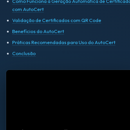
Como Funciona a Geração Automática de Certificad
com AutoCert
Validação de Certificados com QR Code
Benefícios do AutoCert
Práticas Recomendadas para Uso do AutoCert
Conclusão