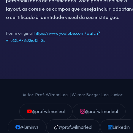
personalizados de certificados. Você pode escolher o
layout, as cores e os campos que deseja incluir, adapta
o certificado à identidade visual da sua instituição.
Fonte original:
https://www.youtube.com/watch?
v=eQLPx8iJ2io&t=2s
Autor: Prof. Wilmar Leal | Wilmar Borges Leal Junior
@profwilmarleal
@profwilmarleal
@luminvs
@prof.wilmarleal
LinkedIn