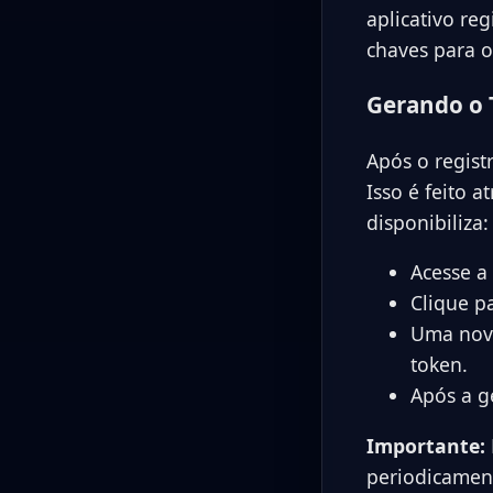
aplicativo re
chaves para o
Gerando o 
Após o regist
Isso é feito 
disponibiliza:
Acesse a
Clique p
Uma nova
token.
Após a g
Importante:
periodicament