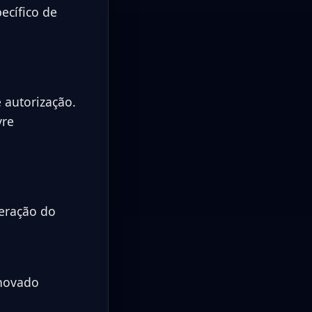
ecífico de
 autorização.
vre
eração do
enovado