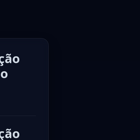
ção
do
ção