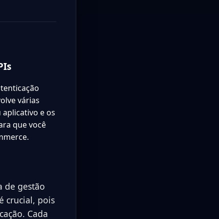
PIs
utenticação
olve várias
aplicativo e os
ara que você
ommerce.
a de gestão
é crucial, pois
icação. Cada