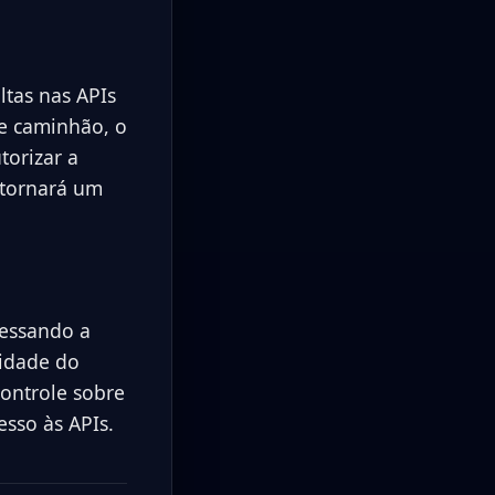
ltas nas APIs
e caminhão, o
torizar a
etornará um
cessando a
lidade do
controle sobre
esso às APIs.