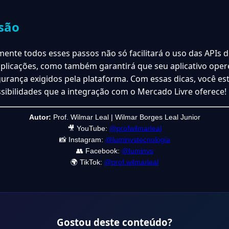
são
mente todos esses passos não só facilitará o uso das APIs
aplicações, como também garantirá que seu aplicativo oper
urança exigidos pela plataforma. Com essas dicas, você es
ssibilidades que a integração com o Mercado Livre oferece!
Autor:
Prof. Wilmar Leal | Wilmar Borges Leal Junior
🎥 YouTube:
@profwilmarleal
📸 Instagram:
@luminvstecnologia
👥 Facebook:
@luminvs
🌍 TikTok:
@prof.wilmarleal
Gostou deste conteúdo?