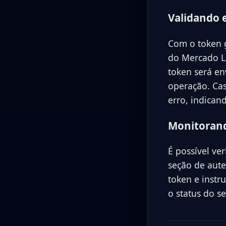
Validando 
Com o token g
do Mercado L
token será en
operação. Cas
erro, indican
Monitorand
É possível ve
seção de aute
token e instr
o status do s