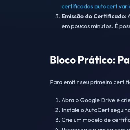
certificados autocert vari
Emissão do Certificado:
A
em poucos minutos. É poss
Bloco Prático: P
Para emitir seu primeiro certif
Abra o Google Drive e cri
Instale o AutoCert seguin
Crie um modelo de certific
Preencha a planilha com o