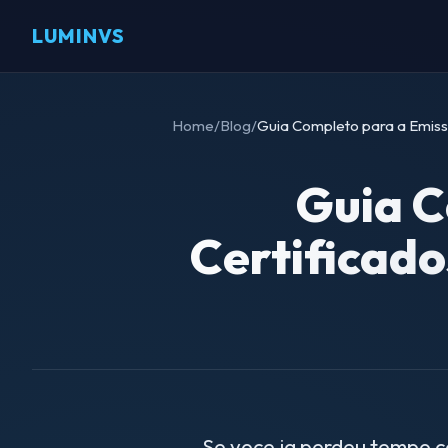
LUMINVS
Home
/
Blog
/
Guia Completo para a Emiss
Guia C
Certificad
Se voce ja perdeu tempo c