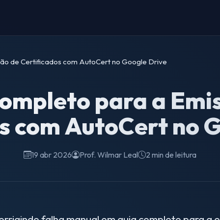
ão de Certificados com AutoCert no Google Drive
ompleto para a Emi
os com AutoCert no G
19 abr 2026
Prof. Wilmar Leal
2 min de leitura
orrigindo falha manual em guia completo para a e