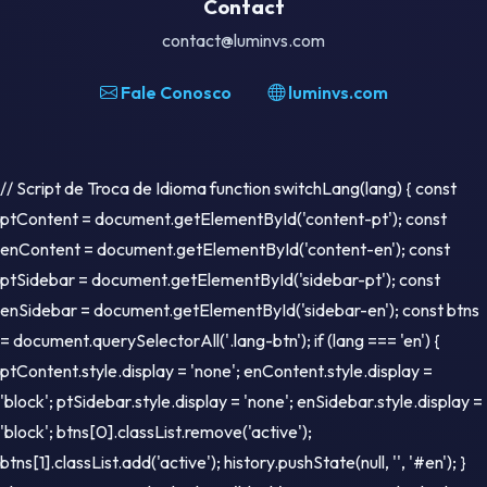
Contact
contact@luminvs.com
Fale Conosco
luminvs.com
// Script de Troca de Idioma function switchLang(lang) { const
ptContent = document.getElementById('content-pt'); const
enContent = document.getElementById('content-en'); const
ptSidebar = document.getElementById('sidebar-pt'); const
enSidebar = document.getElementById('sidebar-en'); const btns
= document.querySelectorAll('.lang-btn'); if (lang === 'en') {
ptContent.style.display = 'none'; enContent.style.display =
'block'; ptSidebar.style.display = 'none'; enSidebar.style.display =
'block'; btns[0].classList.remove('active');
btns[1].classList.add('active'); history.pushState(null, '', '#en'); }