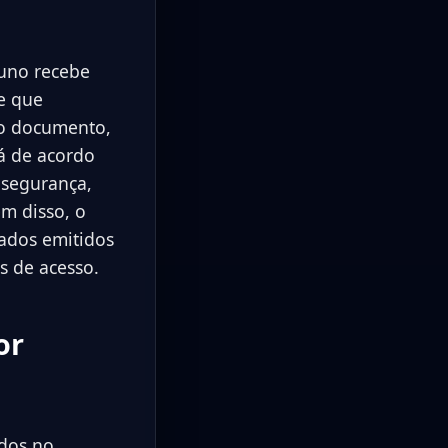
luno recebe
e que
 do documento,
tá de acordo
 segurança,
m disso, o
cados emitidos
s de acesso.
or
ados no