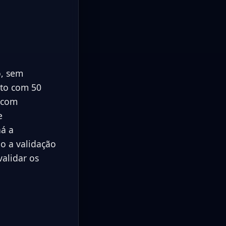
o, sem
nto com 50
s com
e
há a
o a validação
validar os