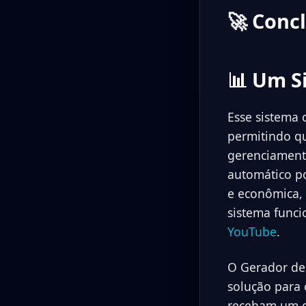
🚀 Conc
📊 Um S
Esse sistema
permitindo qu
gerenciamento
automático po
e econômica, 
sistema funci
YouTube
.
O Gerador de
solução para 
recebam um ce