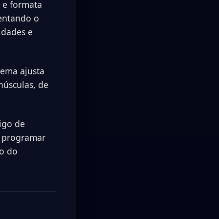
 e formata
entando o
idades e
tema ajusta
núsculas, de
igo de
r programar
ão do