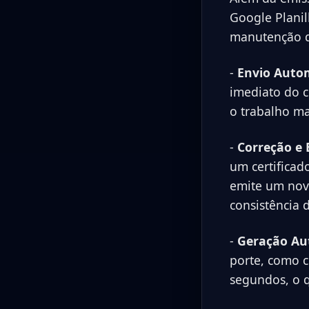
Google Planil
manutenção do
-
Envio Autom
imediato do c
o trabalho ma
-
Correção e 
um certificado
emite um nov
consistência 
-
Geração Au
porte, como c
segundos, o q