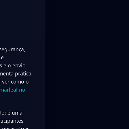
segurança,
 e
s e o envio
menta prática
e ver como o
marleal no
ão; é uma
ticipantes
 necessárias.