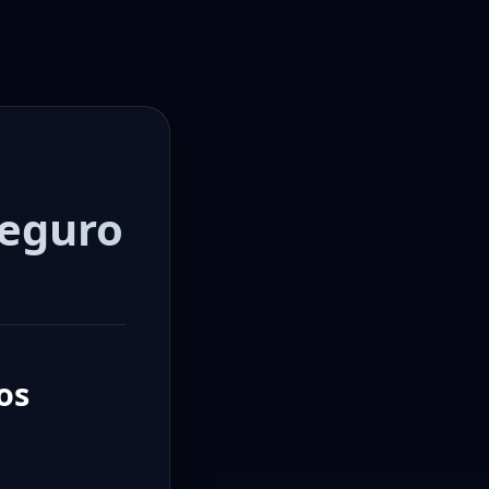
Seguro
os