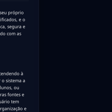
seu próprio
ificados, e o
ca, segura e
rdo com as
atendendo à
 o sistema a
alunos, ou
ras fontes e
suário tem
organização e