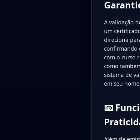
Garanti
A validação d
um certifica
direciona par
confirmando q
com o curso r
como também 
sistema de va
em seu nome, 
📧 Func
Pratici
Além da emiss