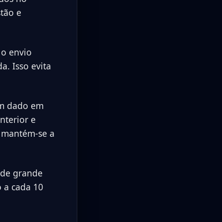
stão e
 o envio
. Isso evita
gum dado em
anterior e
e mantém-se a
 de grande
o a cada 10