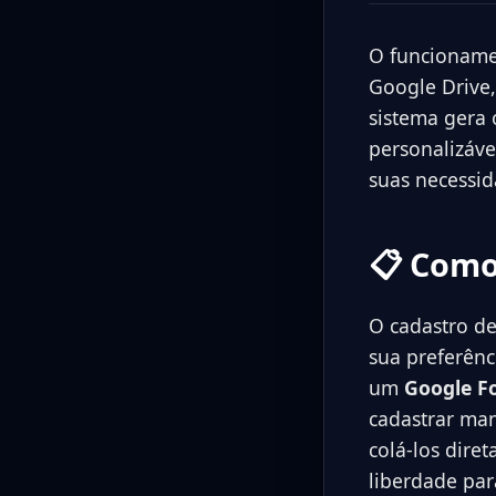
O funcionamen
Google Drive,
sistema gera
personalizáve
suas necessid
📋 Como
O cadastro de
sua preferênc
um
Google F
cadastrar man
colá-los dire
liberdade par