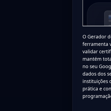
O Gerador d
ferramenta v
validar cert
mantém tota
no seu Goog
dados dos se
instituições
prática e co
programaçã