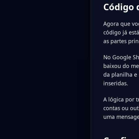
Código 
Agora que voc
código já est
as partes pri
No Google Sh
baixou do meu
da planilha 
inseridas.
A lógica por 
contas ou out
uma mensagem