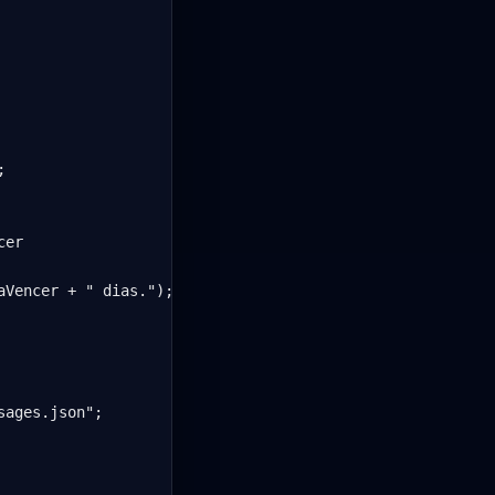


er

Vencer + " dias.");

ages.json";
