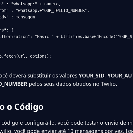
o" : "whatsapp:" + numero,

rom" : "whatsapp:+YOUR_TWILIO_NUMBER",

ody" : mensagem

s": {

uthorization": "Basic " + Utilities.base64Encode("YOUR_SI
p.fetch(url, options);

cê deverá substituir os valores
YOUR_SID
,
YOUR_AU
O_NUMBER
pelos seus dados obtidos no Twilio.
o o Código
o código e configurá-lo, você pode testar o envio de
ilio, você pode enviar até 10 mensagens por vez. Isso