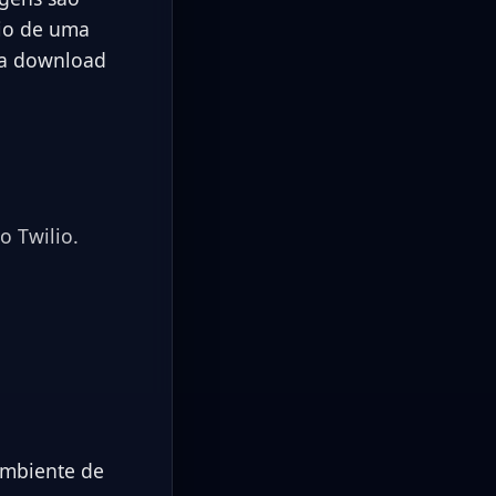
io de uma
ara download
 Twilio.
ambiente de