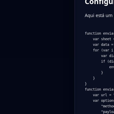
Configu
Aqui está um 
function envia
    var sheet 
    var data =
    for (var i
        var di
        if (di
            en
        }

    }

}

function envia
    var url = 
    var options
        "metho
        "payloa