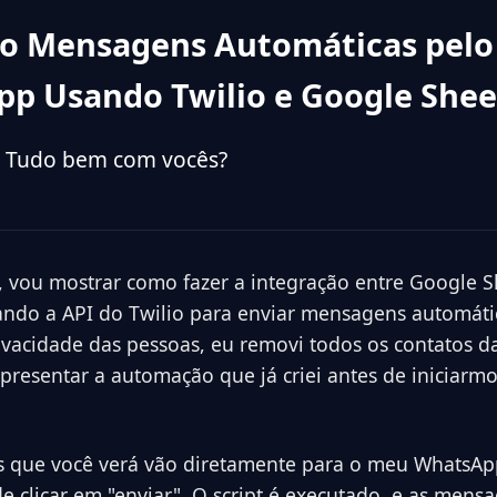
o Mensagens Automáticas pelo
p Usando Twilio e Google Shee
l! Tudo bem com vocês?
l, vou mostrar como fazer a integração entre Google S
ndo a API do Twilio para enviar mensagens automáti
ivacidade das pessoas, eu removi todos os contatos d
presentar a automação que já criei antes de iniciarmo
 que você verá vão diretamente para o meu WhatsAp
e clicar em "enviar". O script é executado, e as mens