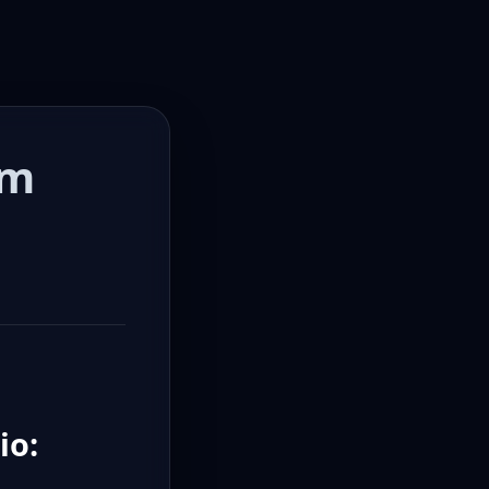
om
io: