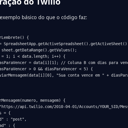
ração do Twilio
exemplo básico do que o código faz:
rLembrete() {

= SpreadsheetApp.getActiveSpreadsheet().getActiveSheet();
 sheet.getDataRange().getValues();

 = 1; i < data.length; i++) {

asParaVencer = data[i][1]; // Coluna B com dias para venc
asParaVencer > 0 && diasParaVencer < 5) {

viarMensagem(data[i][0], "Sua conta vence em " + diasPara
rMensagem(numero, mensagem) {

"https://api.twilio.com/2010-04-01/Accounts/YOUR_SID/Mess
 = {

d" : "post",

d" : {
