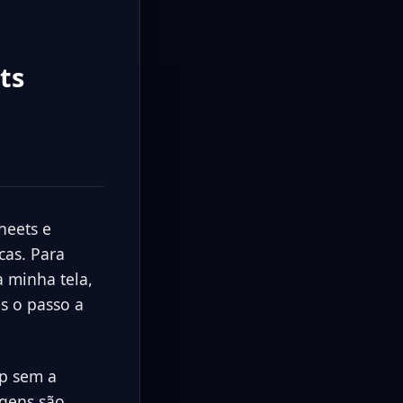
ts
heets e
cas. Para
a minha tela,
s o passo a
p sem a
agens são