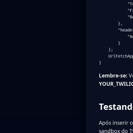
            "T
            "F
            "B
        },

        "header
            "A
        }

    };

    UrlFetchAp
Lembre-se:
Vo
YOUR_TWILI
Testand
Após inserir 
sandbox do Tw