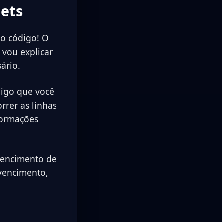
eets
ao código! O
 vou explicar
ário.
digo que você
rrer as linhas
formações
 vencimento de
 vencimento,