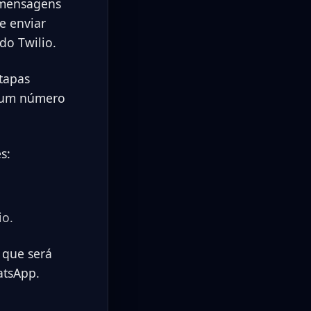
r mensagens
e enviar
do Twilio.
etapas
á um número
s:
io.
 que será
atsApp.