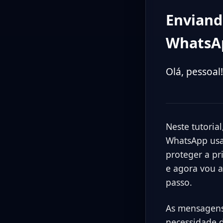
Enviand
WhatsAp
Olá, pessoa
Neste tutoria
WhatsApp usa
proteger a pr
e agora vou a
passo.
As mensagens
necessidade d