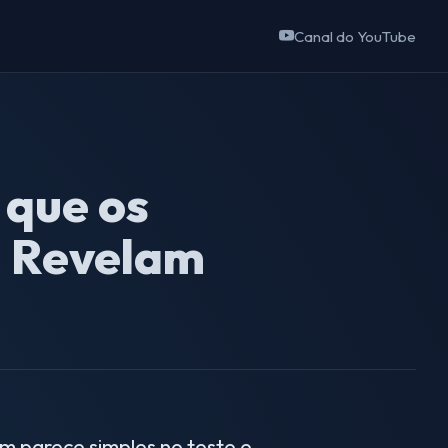
Canal do YouTube
 que os
J Revelam
m parece simples no teste e