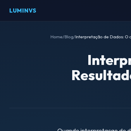
LUMINVS
Home
/
Blog
/
Interpretação de Dados: O 
Interp
Resultad
Quando interpretacao de da