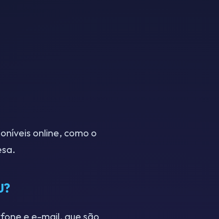
oníveis online, como o
esa.
J?
fone e e-mail, que são