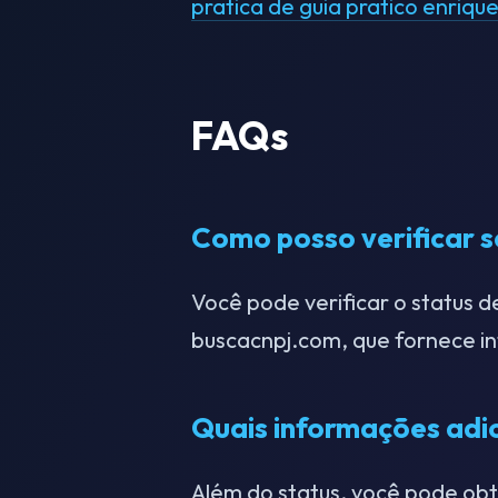
pratica de guia pratico enriqu
FAQs
Como posso verificar s
Você pode verificar o status d
buscacnpj.com, que fornece i
Quais informações adi
Além do status, você pode ob